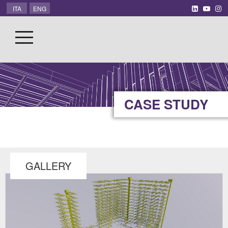
ITA
ENG
CASE STUDY
GALLERY